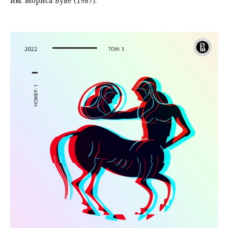
им. Мориса Буве (1987).