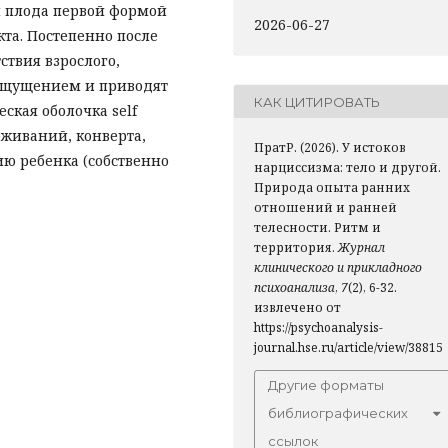
 плода первой формой
2026-06-27
та. Постепенно после
ствия взрослого,
 ощущением и приводят
КАК ЦИТИРОВАТЬ
ская оболочка self
живаний, конверта,
ПратР. (2026). У истоков
ю ребенка (собственно
нарциссизма: тело и другой.
Природа опыта ранних
отношений и ранней
телесности. Ритм и
территория.
Журнал
клинического и прикладного
психоанализа
,
7
(2), 6-32.
извлечено от
https://psychoanalysis-
journal.hse.ru/article/view/38815
Другие форматы
библиографических
ссылок