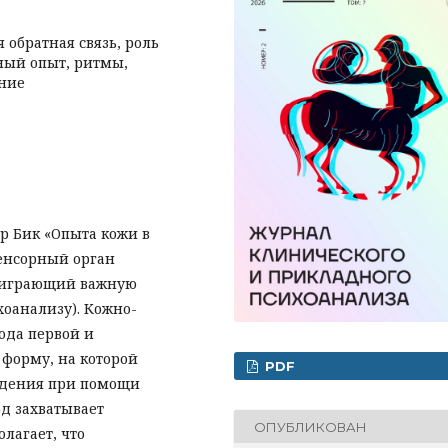
 обратная связь, роль
жный опыт, ритмы,
ение
р Бик «Опыта кожи в
енсорный орган
, играющий важную
хоанализу). Кожно-
ода первой и
форму, на которой
PDF
юдения при помощи
од захватывает
ОПУБЛИКОВАН
олагает, что