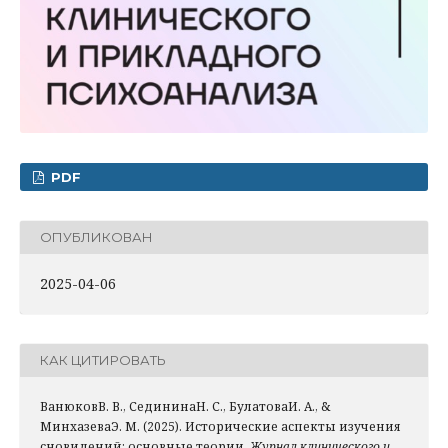
PDF
ОПУБЛИКОВАН
2025-04-06
КАК ЦИТИРОВАТЬ
ВанюковВ. В., СедининаН. С., БулатоваИ. А., &
МинхазеваЭ. М. (2025). Исторические аспекты изучения
сновидений: основные теории.
Журнал клинического и