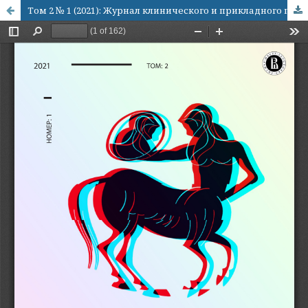
Том 2 № 1 (2021): Журнал клинического и прикладного психоанализа