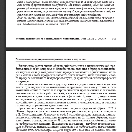
вить
в
себе
другого
 – 
тень
объекта
, 
которая
упала
на
Я
. 
В
этом
случае
, 
когда
субъ
-
ект
хочет
профессионально
себя
уязвить
, 
мы
можем
сказать
, 
что
это
некий
ва
-
риант
сублимации
, 
по
крайней
мере
, 
он
не
хочет
себя
физически
убить
, 
но
он
раз
-
рушает
свою
жизнь
, 
разрушает
свою
карьеру
. 
Он
разрушает
профессию
в
себе
, 
но
снаружи
это
выглядит
так
, 
как
будто
он
разрушает
себя
в
профессии
.
Ключевые
слова
: 
нарциссизм
, 
идентичность
, 
идентификация
, 
интроекция
, 
профессио
-
нальная
идентичность
, 
сублимация
, 
профессиональное
 «
самоубийство
», 
объектализа
-
ция
, 
дезобъект
ализация
, 
меланхолия
, 
Идеал
Я
.
Журнал
клинического
и
прикладного
психоанализа
. 
Том
 VII. 
No
 2. 2026 
г
.
161
Психоанализ
в
карьерном
консультировании
и
коучинге
Ежедневно
растет
число
обращений
пациентов
с
нарциссической
про
-
блематикой
, 
и
их
запросы
и
жалобы
часто
связаны
с
профессиональны
-
ми
неудачами
и
разочарованиями
, 
профессиональной
ориентацией
, 
поте
-
рей
смысла
своей
профессиональной
деятельности
, 
непониманием
свое
-
го
профессионального
и
карьерного
пути
, 
разрушением
себя
в
профессии
и
карьере
. 
Исследование
механизмов
формирования
профессиональной
идентич
-
ности
при
нарциссизме
изначально
затруднено
из
-
за
отсутствия
в
пси
-
хоанализе
единого
подхода
к
нарциссической
проблематике
и
психоана
-
литических
способов
работы
с
ней
, 
а
также
из
-
за
спутанности
в
понима
-
нии
вопросов
идентичности
и
идентификаций
. 
Кроме
того
, 
недостаточ
-
но
изу
чены
профессиональная
идентичность
и
профессиональное
 «
са
-
мо
убийство
» 
в
психоаналитическом
ключе
, 
а
следовательно
, 
и
техники
работы
над
обретением
идентичности
.
Грин
назвал
нарциссизм
желанием
одного
 (
единого
)  (
Грин
,  2023).  
Объект
, 
будь
он
фантазматическим
или
реальным
, 
вступает
в
конфликт
с
Я
. 
Сексуализация
Я
влечет
за
собой
трансформацию
желания
, 
направ
-
ленного
на
объект
, 
в
желание
, 
направленное
на
Я
. 
Таким
образом
, 
жела
-
ние
меняет
объект
, 
поскольку
Я
само
по
себе
становится
объектом
свое
-
го
собственного
желания
. 
Нарциссические
люди
 – 
глубоко
травмирован
-
ные
субъекты
, 
испытывающие
недостаток
в
собственном
нарциссизме
. 
Нередко
то
разочарование
, 
раны
от
которого
у
них
еще
не
зажили
, 
связано