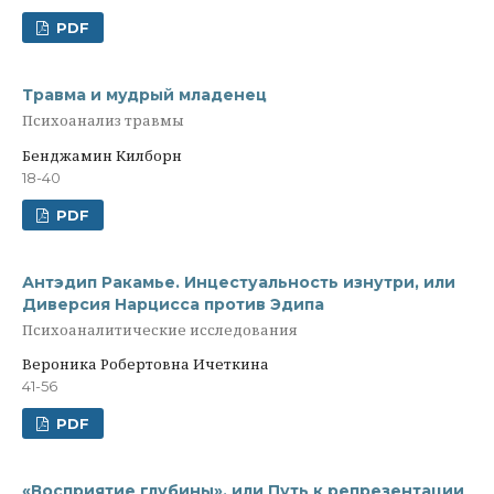
PDF
Травма и мудрый младенец
Психоанализ травмы
Бенджамин Килборн
18-40
PDF
Антэдип Ракамье. Инцестуальность изнутри, или
Диверсия Нарцисса против Эдипа
Психоаналитические исследования
Вероника Робертовна Ичеткина
41-56
PDF
«Восприятие глубины», или Путь к репрезентации