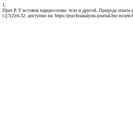
1.
Прат Р. У истоков нарциссизма: тело и другой. Природа опыта 
г.];7(2):6-32. доступно на: https://psychoanalysis-journal.hse.ru/arti