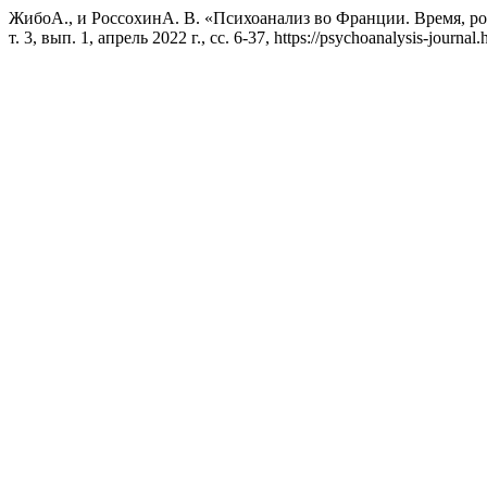
ЖибоА., и РоссохинА. В. «Психоанализ во Франции. Время, р
т. 3, вып. 1, апрель 2022 г., сс. 6-37, https://psychoanalysis-journal.