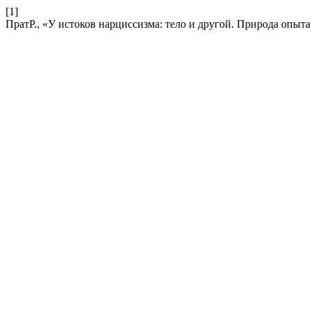
[1]
ПратР., «У истоков нарциссизма: тело и другой. Природа опыт