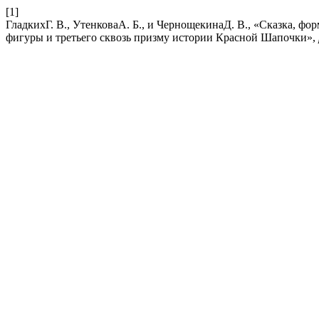
[1]
ГладкихГ. В., УтенковаА. Б., и ЧернощекинаД. В., «Сказка, ф
фигуры и третьего сквозь призму истории Красной Шапочки»,