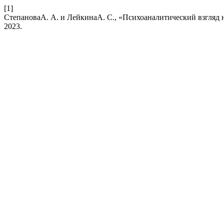
[1]
СтепановаА. А. и ЛейкинаА. С., «Психоаналитический взгляд 
2023.