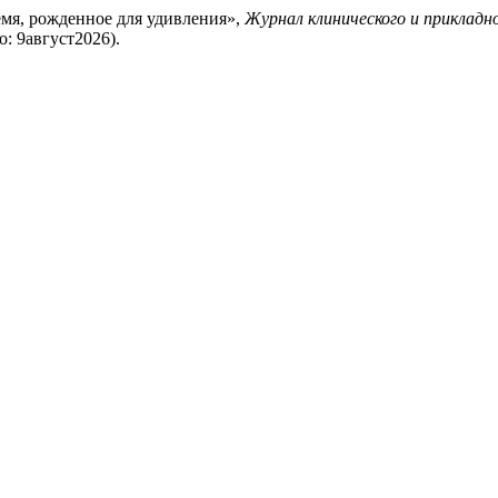
мя, рожденное для удивления»,
Журнал клинического и прикладн
но: 9август2026).