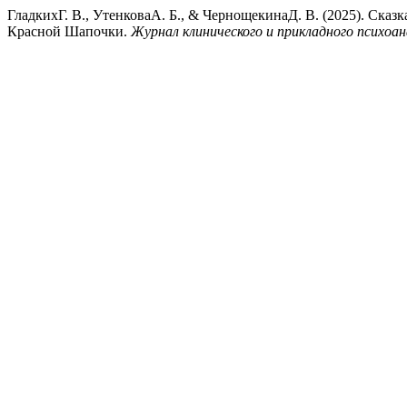
ГладкихГ. В., УтенковаА. Б., & ЧернощекинаД. В. (2025). Ска
Красной Шапочки.
Журнал клинического и прикладного психоан