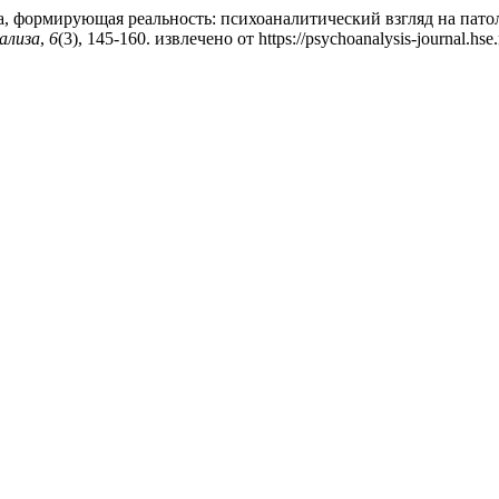
зка, формирующая реальность: психоаналитический взгляд на пат
ализа
,
6
(3), 145-160. извлечено от https://psychoanalysis-journal.hse.