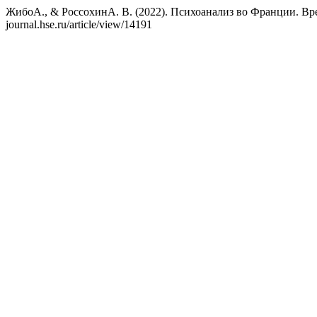
ЖибоА., & РоссохинА. В. (2022). Психоанализ во Франции. Вр
journal.hse.ru/article/view/14191