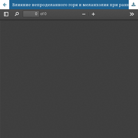
Влияние непроделанного горя и меланхолия при ранней потере близкого и значимого человека